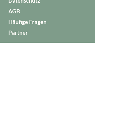
Datenschutz
AGB
Häufige Fragen
Partner
Öffnungszeiten
Mo - Do:
08:00 – 20:00
Fr:
08:00 – 18:00
Sa, So:
Geschlossen
Jasmin Lacher, B.Sc.
Hochwiesenstraße 13
5203 Köstendorf bei Salzburg